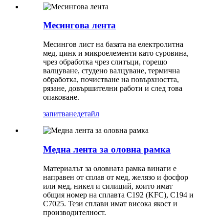
Месингова лента
Месингов лист на базата на електролитна
мед, цинк и микроелементи като суровина,
чрез обработка чрез слитъци, горещо
валцуване, студено валцуване, термична
обработка, почистване на повърхността,
рязане, довършителни работи и след това
опаковане.
запитване
детайл
Медна лента за оловна рамка
Материалът за оловната рамка винаги е
направен от сплав от мед, желязо и фосфор
или мед, никел и силиций, които имат
общия номер на сплавта C192 (KFC), C194 и
C7025. Тези сплави имат висока якост и
производителност.