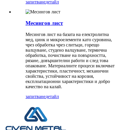
запитване
детайл
Месингов лист
Месингов лист на базата на електролитна
мед, цинк и микроелементи като суровина,
чрез обработка чрез слитъци, горещо
валцуване, студено валцуване, термична
обработка, почистване на повърхността,
рязане, довършителни работи и след това
опаковане. Материалните процеси включват
характеристики, пластичност, механични
свойства, устойчивост на корозия,
експлоатационни характеристики и добро
качество на калай.
запитване
детайл