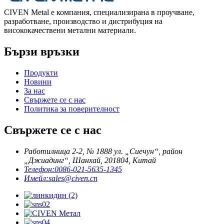
CIVEN Metal е компания, специализирана в проучване,
разработване, производство и дистрибуция на
висококачествени метални материали.
Бързи връзки
Продукти
Новини
За нас
Свържете се с нас
Политика за поверителност
Свържете се с нас
Работилница 2-2, № 1888 ул. „Сиечун“, район
„Джиадинг“, Шанхай, 201804, Китай
Телефон:
0086-021-5635-1345
Имейл:
sales@civen.cn