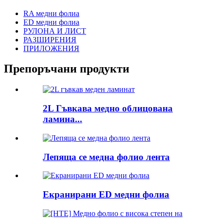
RA медни фолиа
ED медни фолиа
РУЛОНА И ЛИСТ
РАЗШИРЕНИЯ
ПРИЛОЖЕНИЯ
Препоръчани продукти
2L Гъвкава медно облицована
ламина...
Лепяща се медна фолио лента
Екранирани ED медни фолиа