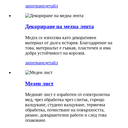
запитване
детайл
Декориране на медна лента
Медта се използва като декоративен
материал от дълга история. Благодарение на
това, материалът е гъвкав, пластичен и има
добра устойчивост на корозия.
запитване
детайл
Меден лист
Медният лист е изработен от електролитна
мед, чрез обработка чрез слитък, горещо
валцуване, студено валцуване, термична
обработка, почистване на повърхността,
рязане, довършителни работи и след това
опаковане.