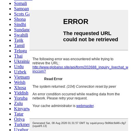
Somali
Samoan
Scots Gaelic
Shona
Sindhi
Sundanese
Swahili
Tajik
Tamil
Telugu
Thai
Ukrainian
Urdu
Uzbek
Vietnamese
Welsh
Xhosa
Yiddish
Yoruba
Zulu
Kinyarwanda
Tatar
Oriya
Turkmen
Uyghur