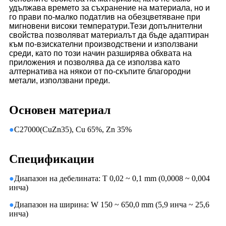
удължава времето за съхранение на материала, но и
го прави по-малко податлив на обезцветяване при
мигновени високи температури.Тези допълнителни
свойства позволяват материалът да бъде адаптиран
към по-взискателни производствени и използвани
среди, като по този начин разширява обхвата на
приложения и позволява да се използва като
алтернатива на някои от по-скъпите благородни
метали, използвани преди.
Основен материал
●
C27000(CuZn35), Cu 65%, Zn 35%
Спецификации
●
Диапазон на дебелината: T 0,02 ~ 0,1 mm (0,0008 ~ 0,004
инча)
●
Диапазон на ширина: W 150 ~ 650,0 mm (5,9 инча ~ 25,6
инча)