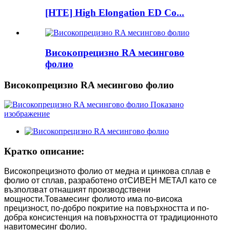
[HTE] High Elongation ED Co...
Високопрецизно RA месингово
фолио
Високопрецизно RA месингово фолио
Кратко описание:
Високопрецизното фолио от медна и цинкова сплав е
фолио от сплав, разработено от
СИВЕН МЕТАЛ
като се
възползват от
нашият
производствени
мощности.Това
месинг
фолиото има по-висока
прецизност, по-добро покритие на повърхността и по-
добра консистенция на повърхността от традиционното
навито
месинг
фолио.