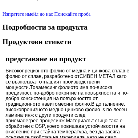
Изпратете имейл до нас
Поискайте проба
Подробности за продукта
Продуктови етикети
представяне на продукт
Високопрецизното фолио от медна и цинкова сплав е
фолио от сплав, разработено от
СИВЕН МЕТАЛ
като
се възползват от
нашият
производствени
мощности.Това
месинг
фолиото има по-висока
прецизност, по-добро покритие на повърхността и по-
добра консистенция на повърхността от
традиционното навито
месинг
фолио.В допълнение,
високопрецизното медно-цинково фолио
is
по-лесен
ламинат
инж
с други продукти
след
приема
de
грес
процес
инж
.Материалът също така е
обработен с OSP, което повишава устойчивостта на
окисление при стайна температура, без да засяга
основните свойства на материала, като не само