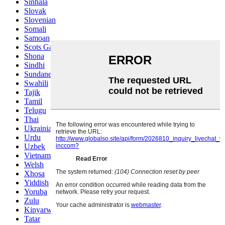
Sinhala
Slovak
Slovenian
Somali
Samoan
Scots Gaelic
Shona
Sindhi
Sundanese
Swahili
Tajik
Tamil
Telugu
Thai
Ukrainian
Urdu
Uzbek
Vietnamese
Welsh
Xhosa
Yiddish
Yoruba
Zulu
Kinyarwanda
Tatar