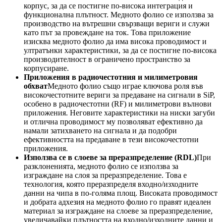
корпус, за да се постигне по-висока интеграция и
функционална плътност. Медното фолио се използва за
производство на вътрешни свързващи вериги и служи
като път за провеждане на ток. Това приложение
изисква медното фолио да има висока проводимост и
ултратънки характеристики, за да се постигне по-висока
производителност в ограничено пространство за
корпусиране.
Приложения в радиочестотния и милиметровия
обхват
Медното фолио също играе ключова роля във
високочестотните вериги за предаване на сигнали в SiP,
особено в радиочестотни (RF) и милиметрови вълнови
приложения. Неговите характеристики на ниски загуби
и отлична проводимост му позволяват ефективно да
намали затихването на сигнала и да подобри
ефективността на предаване в тези високочестотни
приложения.
Използва се в слоеве за преразпределение (RDL)
При
разклоненията, медното фолио се използва за
изграждане на слоя за преразпределение. Това е
технология, която преразпределя входно/изходните
данни на чипа в по-голяма площ. Високата проводимост
и добрата адхезия на медното фолио го правят идеален
материал за изграждане на слоеве за преразпределение,
увеличавайки плътността на входно/изходните данни и