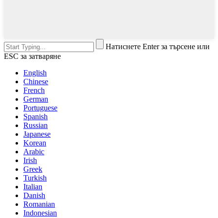
Натиснете Enter за търсене или
ESC за затваряне
English
Chinese
French
German
Portuguese
Spanish
Russian
Japanese
Korean
Arabic
Irish
Greek
Turkish
Italian
Danish
Romanian
Indonesian