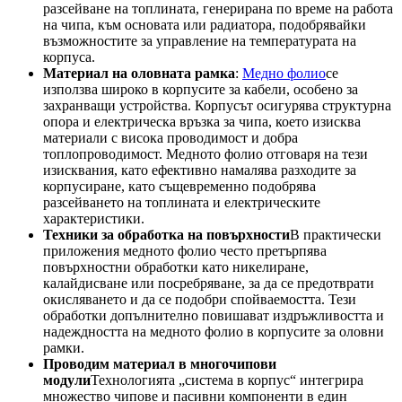
разсейване на топлината, генерирана по време на работа
на чипа, към основата или радиатора, подобрявайки
възможностите за управление на температурата на
корпуса.
Материал на оловната рамка
:
Медно фолио
се
използва широко в корпусите за кабели, особено за
захранващи устройства. Корпусът осигурява структурна
опора и електрическа връзка за чипа, което изисква
материали с висока проводимост и добра
топлопроводимост. Медното фолио отговаря на тези
изисквания, като ефективно намалява разходите за
корпусиране, като същевременно подобрява
разсейването на топлината и електрическите
характеристики.
Техники за обработка на повърхности
В практически
приложения медното фолио често претърпява
повърхностни обработки като никелиране,
калайдисване или посребряване, за да се предотврати
окисляването и да се подобри спойваемостта. Тези
обработки допълнително повишават издръжливостта и
надеждността на медното фолио в корпусите за оловни
рамки.
Проводим материал в многочипови
модули
Технологията „система в корпус“ интегрира
множество чипове и пасивни компоненти в един