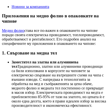
Новини за компанията
Приложения на медно фолио в опаковките на
чипове
Медно фолио
става все по-важен в опаковането на чипове
поради своята електрическа проводимост, топлопроводимост,
обработваемост и рентабилност. Ето подробен анализ на
специфичните му приложения в опаковането на чипове:
1.
Свързване на медна тел
Заместител на златна или алуминиева
тел
Традиционно, златни или алуминиеви проводници
са били използвани в корпусите на чиповете за
електрическо свързване на вътрешните схеми на чипа с
външни изводи. С напредъка в технологията за
обработка на мед и съображенията за цена обаче,
медното фолио и медната тел постепенно се превръщат
в масов избор. Електрическата проводимост на медта е
приблизително 85-95% от тази на златото, но цената ѝ е
около една десета, което я прави идеален избор за висока
производителност и икономическа ефективност.