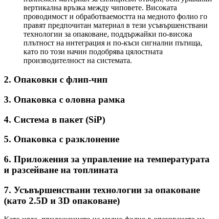
вертикална връзка между чиповете. Високата
проводимост и обработваемостта на медното фолио го
правят предпочитан материал в тези усъвършенствани
технологии за опаковане, поддържайки по-висока
плътност на интеграция и по-къси сигнални пътища,
като по този начин подобрява цялостната
производителност на системата.
2.
Опаковки с флип-чип
3.
Опаковка с оловна рамка
4.
Система в пакет (SiP)
5.
Опаковка с разклонение
6.
Приложения за управление на температурата
и разсейване на топлината
7.
Усъвършенствани технологии за опаковане
(като 2.5D и 3D опаковане)