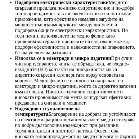
Подобрени електрически характеристики
Медното
свързване предлага по-ниско съпротивление и по-добра
топлопроводимост във високочестотни и силнотокови
приложения, като ефективно намалява загубите на
мощност във взаимовръзките между чиповете и
подобрява общите електрически характеристики. По
този начин, използването на медно фолио като
проводим материал в процесите на свързване може да
подобри ефективността и надеждността на опаковането,
без да увеличава разходите.
Използва се в електроди и микро-издатини
При флип-
чип корпусирането, чипът се обръща така, че входно-
изходните (I/O) контакти на повърхността му са
директно свързани към веригата върху основата на
корпуса. Медно фолио се използва за направата на
електроди и микро-издатини, които са директно запоени
към основата. Ниското термично съпротивление и
високата проводимост на медта осигуряват ефективно
предаване на сигнали и мощност.
Надеждност и управление на
температурата
Благодарение на добрата си устойчивост
на електромиграция и механична якост, медта осигурява
по-добра дългосрочна надеждност при различни
термични цикли и плътност на тока. Освен това,
високата топлопроводимост на медта спомага за бързото