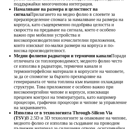
поддържайки многочипова интеграция.
Намаляване на размера и целостност на
сигнала
Прилагането на медно фолио в слоевете за
преразпределение спомага за намаляване на размера на
корпуса, като същевременно подобрява целостта и
скоростта на предаване на сигнала, което е особено
важно при мобилни устройства и
високопроизводителни изчислителни приложения,
които изискват по-малки размери на корпуса и по-
висока производителност.
Медни фолиеви радиатори и термични канали
Поради
отличната си топлопроводимост, медното фолио често
се използва в радиатори, термични канали и
термоинтерфейсни материали в корпусите на чиповете,
за да се спомогне за бързото прехвърляне на
генерираната от чипа топлина към външни охлаждащи
структури. Това приложение е особено важно при
високоенергийни чипове и корпуси, изискващи
прецизен контрол на температурата, като например
процесори, графични процесори и чипове за управление
на захранването.
Използва се в технологията Through-Silicon Via
(TSV)
В 2.5D и 3D технологиите за опаковане на чипове,
медното фолио се използва за създаване на проводим
пълнежен материал за силициеви отвори, осигурявайки