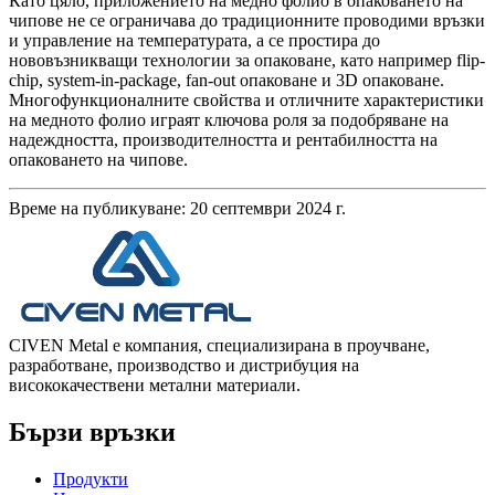
Като цяло, приложението на медно фолио в опаковането на
чипове не се ограничава до традиционните проводими връзки
и управление на температурата, а се простира до
нововъзникващи технологии за опаковане, като например flip-
chip, system-in-package, fan-out опаковане и 3D опаковане.
Многофункционалните свойства и отличните характеристики
на медното фолио играят ключова роля за подобряване на
надеждността, производителността и рентабилността на
опаковането на чипове.
Време на публикуване: 20 септември 2024 г.
CIVEN Metal е компания, специализирана в проучване,
разработване, производство и дистрибуция на
висококачествени метални материали.
Бързи връзки
Продукти