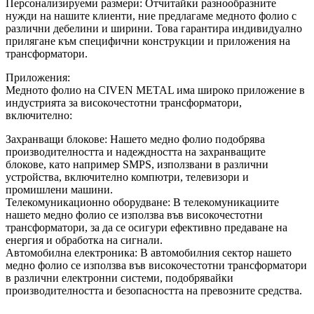
Персонализируеми размери: Отчитайки разнообразните
нужди на нашите клиенти, ние предлагаме медното фолио с
различни дебелини и ширини. Това гарантира индивидуално
прилягане към специфични конструкции и приложения на
трансформатори.
Приложения:
Медното фолио на CIVEN METAL има широко приложение в
индустрията за високочестотни трансформатори,
включително:
Захранващи блокове: Нашето медно фолио подобрява
производителността и надеждността на захранващите
блокове, като например SMPS, използвани в различни
устройства, включително компютри, телевизори и
промишлени машини.
Телекомуникационно оборудване: В телекомуникациите
нашето медно фолио се използва във високочестотни
трансформатори, за да се осигури ефективно предаване на
енергия и обработка на сигнали.
Автомобилна електроника: В автомобилния сектор нашето
медно фолио се използва във високочестотни трансформатори
в различни електронни системи, подобрявайки
производителността и безопасността на превозните средства.