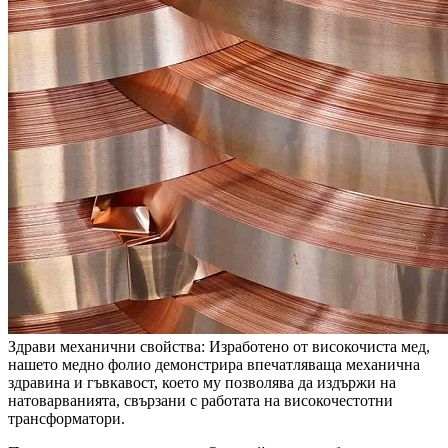
Здрави механични свойства: Изработено от високочиста мед,
нашето медно фолио демонстрира впечатляваща механична
здравина и гъвкавост, което му позволява да издържи на
натоварванията, свързани с работата на високочестотни
трансформатори.