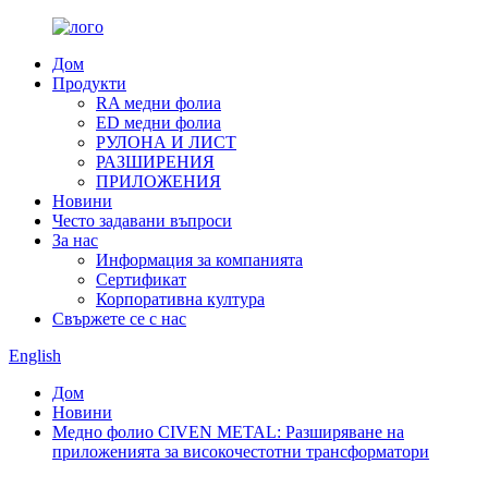
Дом
Продукти
RA медни фолиа
ED медни фолиа
РУЛОНА И ЛИСТ
РАЗШИРЕНИЯ
ПРИЛОЖЕНИЯ
Новини
Често задавани въпроси
За нас
Информация за компанията
Сертификат
Корпоративна култура
Свържете се с нас
English
Дом
Новини
Медно фолио CIVEN METAL: Разширяване на
приложенията за високочестотни трансформатори