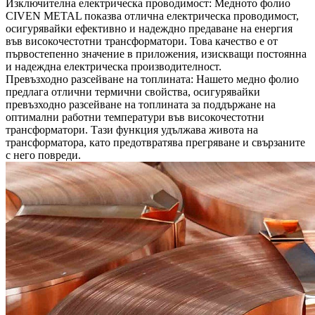
Изключителна електрическа проводимост: Медното фолио
CIVEN METAL показва отлична електрическа проводимост,
осигурявайки ефективно и надеждно предаване на енергия
във високочестотни трансформатори. Това качество е от
първостепенно значение в приложения, изискващи постоянна
и надеждна електрическа производителност.
Превъзходно разсейване на топлината: Нашето медно фолио
предлага отлични термични свойства, осигурявайки
превъзходно разсейване на топлината за поддържане на
оптимални работни температури във високочестотни
трансформатори. Тази функция удължава живота на
трансформатора, като предотвратява прегряване и свързаните
с него повреди.